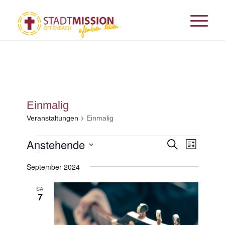
Einmalig
Veranstaltungen
Einmalig
Veranstaltungen
Veransta
Anstehende
Veranst
Suche
Liste
Ansicht
Suche
Datum
Navigat
September 2024
und
wählen.
Ansichten
SA.
7
Navigati