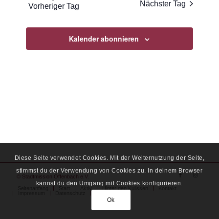
Nächster Tag
Vorheriger Tag
Ansichten
Navigati
Kalender abonnieren
Diese Seite verwendet Cookies. Mit der Weiternutzung der Seite,
stimmst du der Verwendung von Cookies zu. In deinem Browser
© Stadtmission Offenbach e.V.
kannst du den Umgang mit Cookies konfigurieren.
Seitenanfang
Start
Aktiv
Hinter den Kulissen
Kontakt
Impressum
Datenschutz
Spende
Ok