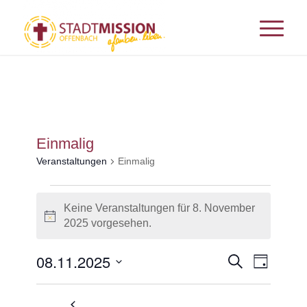
Einmalig
Veranstaltungen
Einmalig
Veranstaltungen
Keine Veranstaltungen für 8. November
für
Hinweis
2025 vorgesehen.
8.
November
Veransta
08.11.2025
Veranst
Suche
Tag
Ansicht
2025
Suche
Datum
Navigat
und
wählen.