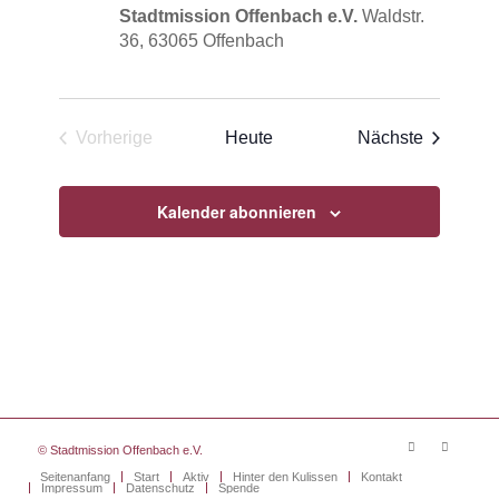
Stadtmission Offenbach e.V.
Waldstr.
36, 63065 Offenbach
Veransta
Vorherige
Heute
Nächste
Veranstaltungen
Kalender abonnieren
© Stadtmission Offenbach e.V.
Seitenanfang
Start
Aktiv
Hinter den Kulissen
Kontakt
Impressum
Datenschutz
Spende