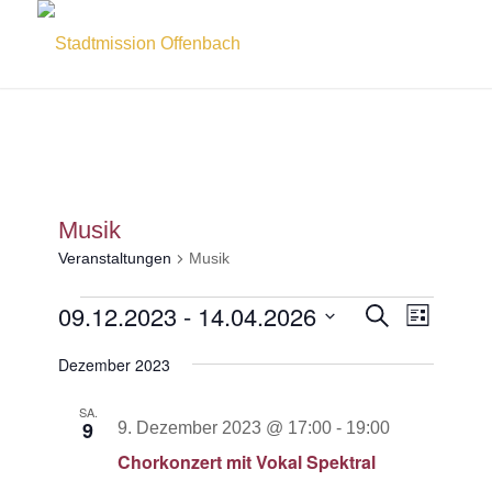
Musik
Veranstaltungen
Musik
Veranstaltungen
Veransta
09.12.2023
 - 
14.04.2026
Veranst
Suche
Liste
Ansicht
Suche
Datum
Navigat
Dezember 2023
und
wählen.
Ansichten
SA.
9
9. Dezember 2023 @ 17:00
-
19:00
Navigati
Chorkonzert mit Vokal Spektral