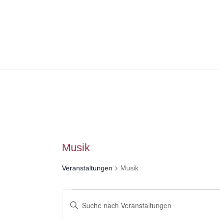
Musik
Veranstaltungen
Musik
Veranstaltungen
Veranstaltungen
Bitte
für
Suche
Schlüsselwort