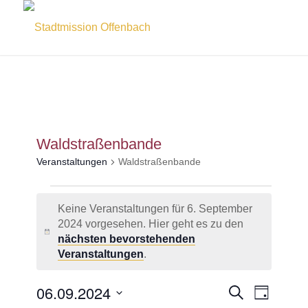
Waldstraßenbande
Veranstaltungen
Waldstraßenbande
Veranstaltungen
Keine Veranstaltungen für 6. September
für
2024 vorgesehen. Hier geht es zu den
6.
Hinweis
nächsten bevorstehenden
September
Veranstaltungen
.
2024
Veransta
06.09.2024
Veranst
Suche
Tag
Ansicht