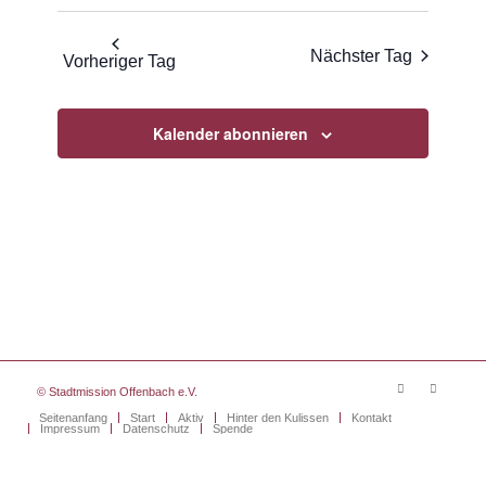
Suche
Datum
Navigat
und
wählen.
Nächster Tag
Vorheriger Tag
Ansichten
Navigati
Kalender abonnieren
© Stadtmission Offenbach e.V.
Seitenanfang
Start
Aktiv
Hinter den Kulissen
Kontakt
Impressum
Datenschutz
Spende