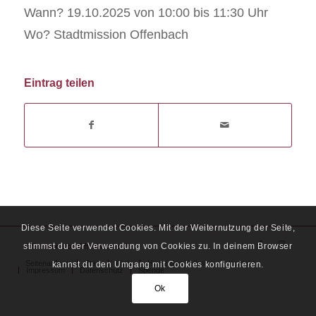
Wann? 19.10.2025 von 10:00 bis 11:30 Uhr
Wo? Stadtmission Offenbach
Eintrag teilen
Diese Seite verwendet Cookies. Mit der Weiternutzung der Seite,
stimmst du der Verwendung von Cookies zu. In deinem Browser
© Stadtmission Offenbach e.V.
Seitenanfang
Start
Aktiv
Hinter den Kulissen
Kontakt
kannst du den Umgang mit Cookies konfigurieren.
Impressum
Datenschutz
Spende
Ok