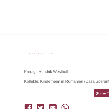
Gottesdienst an Heiliga
Dez.
24,
2023
Predigt: Hendrik Westhoff
Kollekte: Kinderheim in Rumänien (Casa Sperant
Zum On