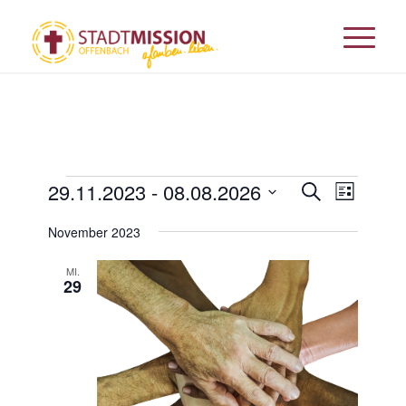
Veranstaltungen
Veransta
29.11.2023
 - 
08.08.2026
Veranst
Suche
Liste
Ansicht
Suche
Datum
Navigat
November 2023
und
wählen.
Ansichten
MI.
29
Navigati