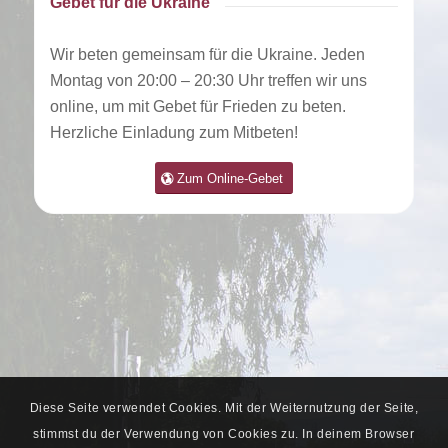
Gebet für die Ukraine
Wir beten gemeinsam für die Ukraine. Jeden
Montag von 20:00 – 20:30 Uhr treffen wir uns
online, um mit Gebet für Frieden zu beten.
Herzliche Einladung zum Mitbeten!
Zum Online-Gebet
Diese Seite verwendet Cookies. Mit der Weiternutzung der Seite,
stimmst du der Verwendung von Cookies zu. In deinem Browser