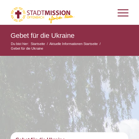
Gebet für die Ukraine
Du bist hier:
Startseite
/
Aktuelle Informationen Startseite
/
Gebet für die Ukraine