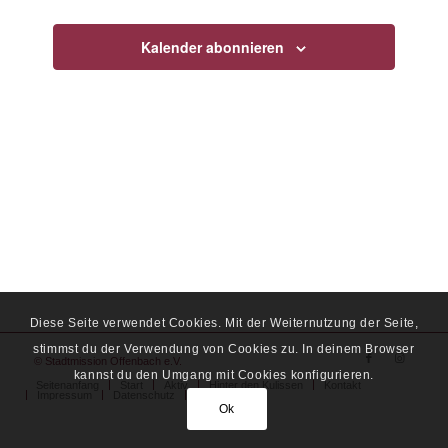
Navigati
Kalender abonnieren
Diese Seite verwendet Cookies. Mit der Weiternutzung der Seite,
stimmst du der Verwendung von Cookies zu. In deinem Browser
© Stadtmission Offenbach e.V.
kannst du den Umgang mit Cookies konfigurieren.
Seitenanfang
Start
Aktiv
Hinter den Kulissen
Kontakt
Impressum
Datenschutz
Spende
Ok