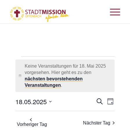
Veranstaltungen
für
Keine Veranstaltungen für 18. Mai 2025
18.
vorgesehen. Hier geht es zu den
Hinweis
nächsten bevorstehenden
Mai
Veranstaltungen
.
2025
Veransta
18.05.2025
Veranst
Suche
Tag
Ansicht
Suche
Datum
Navigat
und
wählen.
Nächster Tag
Vorheriger Tag
Ansichten