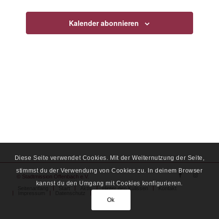
Navigati
Kalender abonnieren
Diese Seite verwendet Cookies. Mit der Weiternutzung der Seite,
stimmst du der Verwendung von Cookies zu. In deinem Browser
© Stadtmission Offenbach e.V.
kannst du den Umgang mit Cookies konfigurieren.
Seitenanfang
Start
Aktiv
Hinter den Kulissen
Kontakt
Impressum
Datenschutz
Spende
Ok