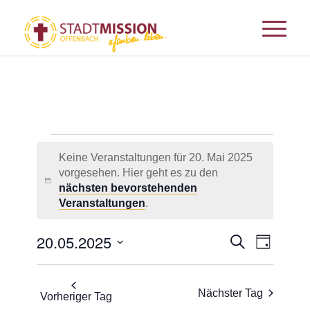
Veranstaltungen
für
Keine Veranstaltungen für 20. Mai 2025
20.
vorgesehen. Hier geht es zu den
Hinweis
nächsten bevorstehenden
Mai
Veranstaltungen
.
2025
Veransta
20.05.2025
Veranst
Suche
Tag
Ansicht
Suche
Datum
Navigat
und
wählen.
Nächster Tag
Vorheriger Tag
Ansichten