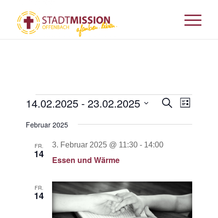
Veranstaltungen
Veransta
14.02.2025
 - 
23.02.2025
Veranst
Suche
Liste
Ansicht
Suche
Datum
Navigat
Februar 2025
und
wählen.
Ansichten
3. Februar 2025 @ 11:30
-
14:00
FR.
14
Navigati
Essen und Wärme
FR.
14